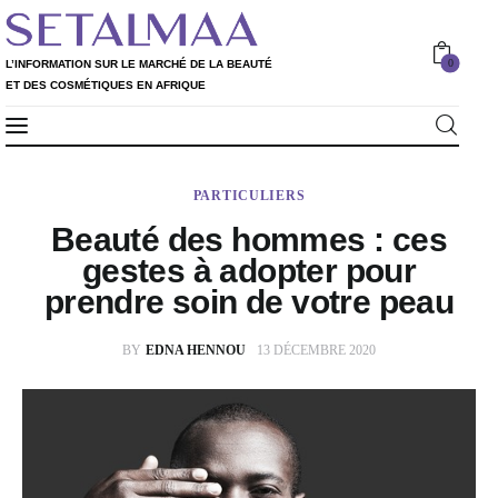
0
L’INFORMATION SUR LE MARCHÉ DE LA BEAUTÉ
ET DES COSMÉTIQUES EN AFRIQUE
Professionnels
L’INFORMATION SUR LE MARCHÉ DE LA
0
PARTICULIERS
Particuliers
BEAUTÉ ET DES COSMÉTIQUES EN AFRIQUE
Beauté des hommes : ces
Rapport 2020
gestes à adopter pour
prendre soin de votre peau
Rapport 2021
BY
EDNA HENNOU
13 DÉCEMBRE 2020
L’Annuaire
Nos services
Shop