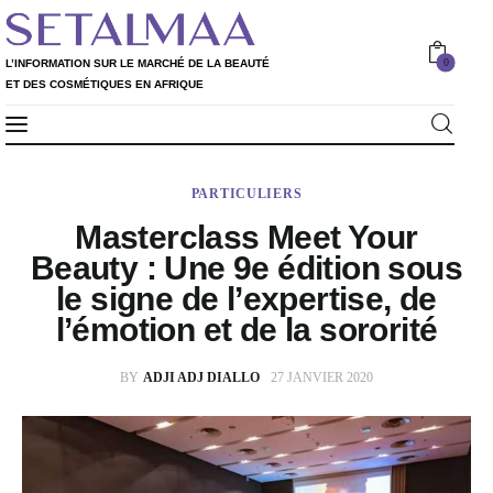
0
L’INFORMATION SUR LE MARCHÉ DE LA BEAUTÉ
ET DES COSMÉTIQUES EN AFRIQUE
Professionnels
L’INFORMATION SUR LE MARCHÉ DE LA
0
PARTICULIERS
Particuliers
BEAUTÉ ET DES COSMÉTIQUES EN AFRIQUE
Masterclass Meet Your
Rapport 2020
Beauty : Une 9e édition sous
le signe de l’expertise, de
Rapport 2021
l’émotion et de la sororité
L’Annuaire
BY
ADJI ADJ DIALLO
27 JANVIER 2020
Nos services
Shop