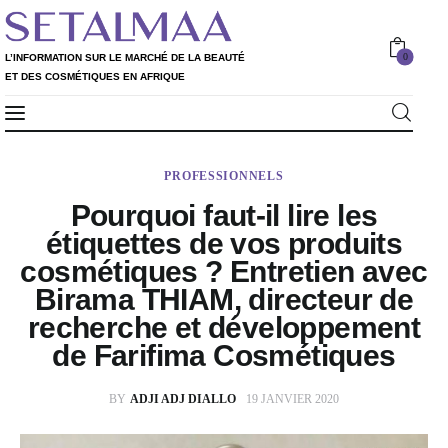
0
L’INFORMATION SUR LE MARCHÉ DE LA BEAUTÉ
ET DES COSMÉTIQUES EN AFRIQUE
Professionnels
L’INFORMATION SUR LE MARCHÉ DE LA
0
PROFESSIONNELS
Particuliers
BEAUTÉ ET DES COSMÉTIQUES EN AFRIQUE
Pourquoi faut-il lire les
Rapport 2020
étiquettes de vos produits
cosmétiques ? Entretien avec
Rapport 2021
Birama THIAM, directeur de
recherche et développement
L’Annuaire
de Farifima Cosmétiques
Nos services
BY
ADJI ADJ DIALLO
19 JANVIER 2020
Shop