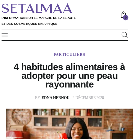
0
L’INFORMATION SUR LE MARCHÉ DE LA BEAUTÉ
ET DES COSMÉTIQUES EN AFRIQUE
Professionnels
L’INFORMATION SUR LE MARCHÉ DE LA
0
PARTICULIERS
Particuliers
BEAUTÉ ET DES COSMÉTIQUES EN AFRIQUE
4 habitudes alimentaires à
Rapport 2020
adopter pour une peau
rayonnante
Rapport 2021
BY
EDNA HENNOU
2 DÉCEMBRE 2020
L’Annuaire
Nos services
Shop