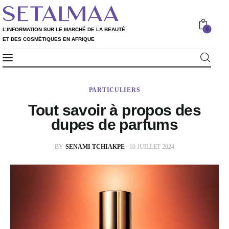
0
L’INFORMATION SUR LE MARCHÉ DE LA BEAUTÉ
ET DES COSMÉTIQUES EN AFRIQUE
Professionnels
L’INFORMATION SUR LE MARCHÉ DE LA
0
PARTICULIERS
Particuliers
BEAUTÉ ET DES COSMÉTIQUES EN AFRIQUE
Tout savoir à propos des
Rapport 2020
dupes de parfums
Rapport 2021
BY
SENAMI TCHIAKPE
10 JUILLET 2024
L’Annuaire
Nos services
Shop