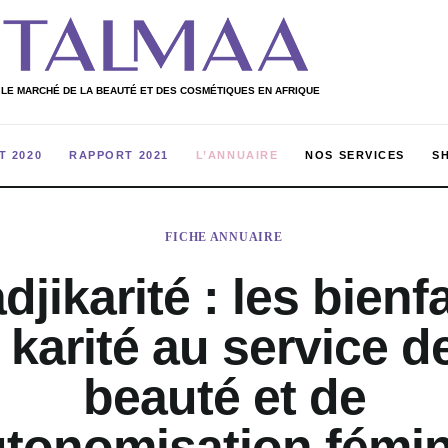
 LE MARCHÉ DE LA BEAUTÉ ET DES COSMÉTIQUES EN AFRIQUE
T 2020
RAPPORT 2021
L’ANNUAIRE
NOS SERVICES
S
ULIERS
RAPPORT 2020
RAPPORT 2021
L’ANNUAIRE
FICHE ANNUAIRE
djikarité : les bienfa
 karité au service de
beauté et de
utonomisation fémi