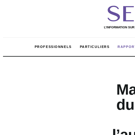
Professionnels
Particuliers
L’INFORMATION SUR
Rapport 2020
PROFESSIONNELS
PARTICULIERS
RAPPOR
Rapport 2021
L’Annuaire
PROFESSIONNELS
PARTIC
L’INFORMATION SUR LE MARCHÉ DE LA
BEAUTÉ ET DES COSMÉTIQUES EN AFRIQUE
Nos services
Ma
Shop
du
l’a