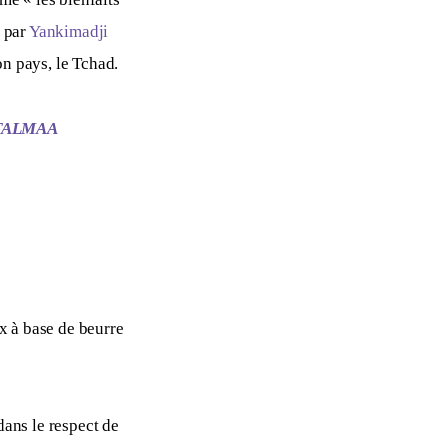
 par 
Yankimadji 
on pays, le Tchad.
SETALMAA
x à base de beurre 
dans le respect de 