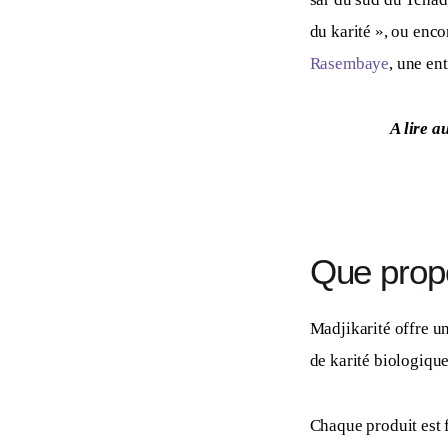
du karité », ou enco
Rasembaye
, une en
A lire au
Que propo
Madjikarité offre u
de karité biologique
Chaque produit est f