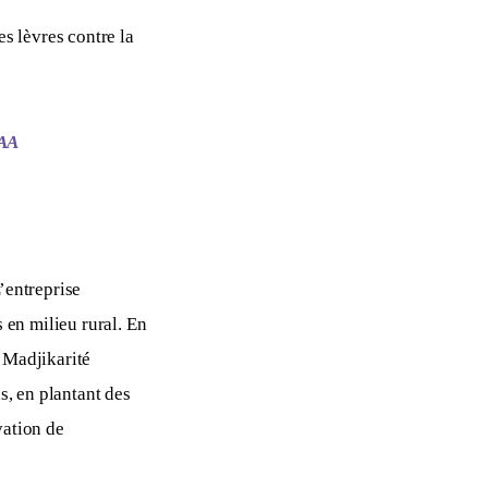
s lèvres contre la 
MAA
’entreprise 
en milieu rural. En 
 Madjikarité 
s, en plantant des 
vation de 