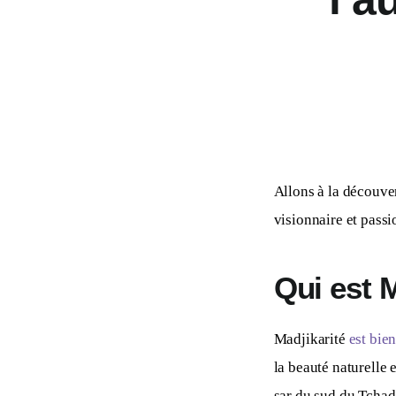
Allons à la découve
visionnaire et pass
Qui est M
Madjikarité 
est bie
la beauté naturelle
sar du sud du Tchad,