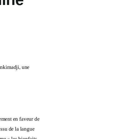
ankimadji, une 
ement en faveur de 
ssu de la langue 
me « les bienfaits 