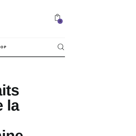
0
HOP
0
its
 la
nine