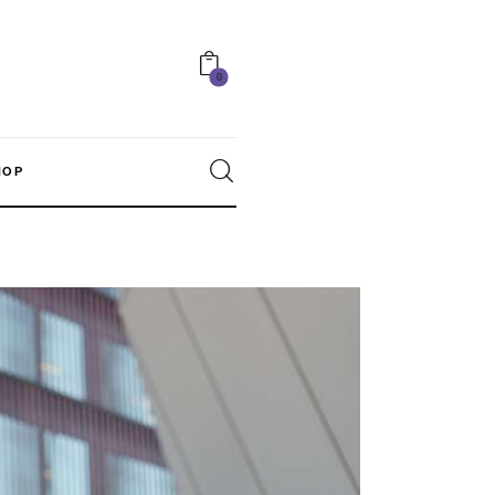
0
HOP
0