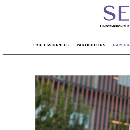
Professionnels
Particuliers
L’INFORMATION SUR
Rapport 2020
PROFESSIONNELS
PARTICULIERS
RAPPOR
Rapport 2021
L’Annuaire
PROFESSIONNELS
PARTIC
L’INFORMATION SUR LE MARCHÉ DE LA
BEAUTÉ ET DES COSMÉTIQUES EN AFRIQUE
Nos services
Shop