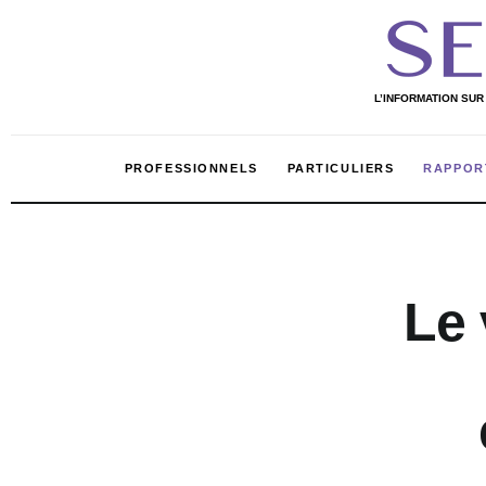
Professionnels
Particuliers
L’INFORMATION SUR
Rapport 2020
PROFESSIONNELS
PARTICULIERS
RAPPOR
Rapport 2021
L’Annuaire
PROFESSIONNELS
PARTIC
L’INFORMATION SUR LE MARCHÉ DE LA
BEAUTÉ ET DES COSMÉTIQUES EN AFRIQUE
Nos services
Le 
Shop