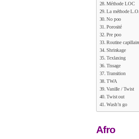
Méthode LOC
La méthode L.O
No poo
Porosité
Pre poo
Routine capillair
Shrinkage
Texlaxing
Tissage
Transition
TWA
Vanille / Twist
Twist out
Wash’n go
Afro