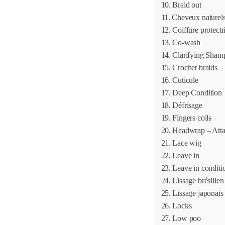
Braid out
Cheveux naturel
Coiffure protectr
Co-wash
Clarifying Sham
Crochet braids
Cuticule
Deep Condition
Défrisage
Fingers coils
Headwrap – Atta
Lace wig
Leave in
Leave in conditi
Lissage brésilien
Lissage japonais
Locks
Low poo