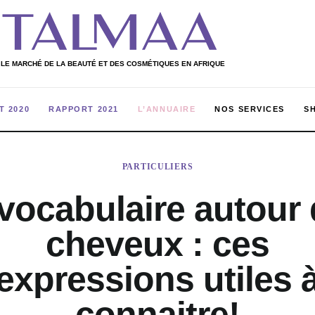
 LE MARCHÉ DE LA BEAUTÉ ET DES COSMÉTIQUES EN AFRIQUE
T 2020
RAPPORT 2021
L’ANNUAIRE
NOS SERVICES
S
ULIERS
RAPPORT 2020
RAPPORT 2021
L’ANNUAIRE
PARTICULIERS
vocabulaire autour
cheveux : ces
expressions utiles 
connaitre!