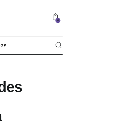
0
HOP
0
 des
à