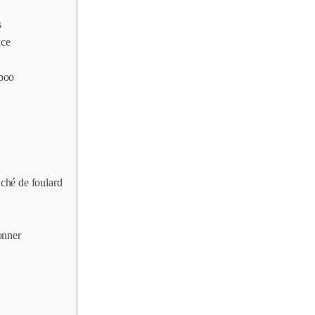
s
ice
poo
ché de foulard
onner